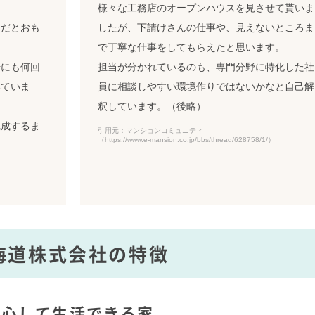
様々な工務店のオープンハウスを見させて貰いま
らだとおも
したが、下請けさんの仕事や、見えないところま
で丁寧な仕事をしてもらえたと思います。
場にも何回
担当が分かれているのも、専門分野に特化した社
いていま
員に相談しやすい環境作りではないかなと自己解
釈しています。（後略）
完成するま
引用元：マンションコミュニティ
（https://www.e-mansion.co.jp/bbs/thread/628758/1/）
海道株式会社の特徴
安心して生活できる家