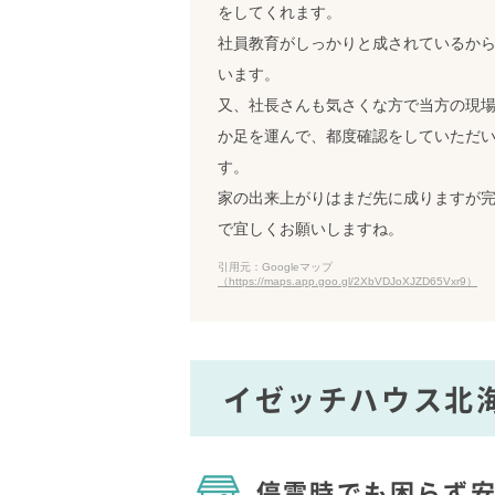
をしてくれます。
社員教育がしっかりと成されているか
います。
又、社長さんも気さくな方で当方の現
か足を運んで、都度確認をしていただ
す。
家の出来上がりはまだ先に成りますが
で宜しくお願いしますね。
引用元：Googleマップ
（https://maps.app.goo.gl/2XbVDJoXJZD65Vxr9）
イゼッチハウス北
停電時でも困らず