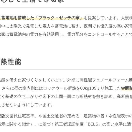
と蓄電池を搭載した「ブラック・ゼッチの家」
を提案しています。大規
日中に太陽光で発電した電力を蓄電池に蓄え、夜間でも優先度の高い家
の家は蓄電池内の電力を有効活用し、電力配分をコントロールすること
断熱性能
性能を備えた家づくりをしています。外壁に高性能フェノールフォーム
さらに壁の室内側にはロックウール断熱を60kg105ミリ施工した
W断
なく基礎の立ち上がりや床下の土間一面にも断熱材を敷き詰め、高断熱
入させないようにしています。
幌版次世代住宅基準」や国土交通省の定める「建築物の省エネ性能表示
示に関する指針）」に基づく第三者認証制度「BELS」の高い水準に適