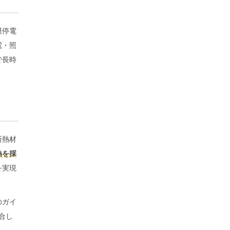
模停電
電・照
で長時
断熱材
熱を採
を実現
のガイ
合し