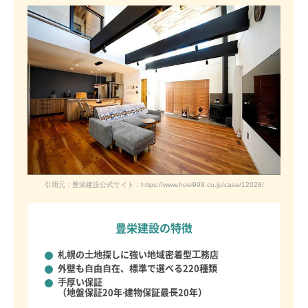
引用元：豊栄建設公式サイト：https://www.hoei999.co.jp/case/12028/
豊栄建設の特徴
札幌の⼟地探しに強い
地域密着型⼯務店
外壁も⾃由⾃在、
標準で選べる220種類
⼿厚い保証
（地盤保証20年‧建物保証最⻑20年）