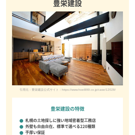
豊栄建設
引用元：豊栄建設公式サイト：https://www.hoei999.co.jp/case/12028/
豊栄建設の特徴
札幌の⼟地探しに強い
地域密着型⼯務店
外壁も⾃由⾃在、
標準で選べる220種類
⼿厚い保証