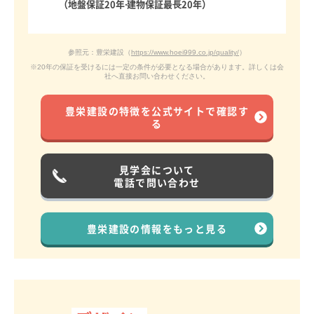
（地盤保証20年‧建物保証最⻑20年）
参照元：豊栄建設（
https://www.hoei999.co.jp/quality/
）
※20年の保証を受けるには一定の条件が必要となる場合があります。詳しくは会
社へ直接お問い合わせください。
豊栄建設の特徴を
公式サイトで
確認す
る
見学会について
電話で問い合わせ
豊栄建設の情報を
もっと見る