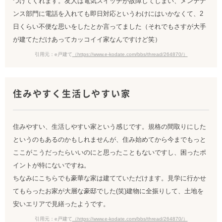
つけてくれます。友人は電気スイッチが故障してしまい、メンテナ
ンス部門に電話を入れても即日対応というわけにはいかなくて、2
日くらい不便な思いをしたとか言ってました（それでもさすが大手
が建てただけあってカッコイイ家なんですけど笑）
引用元：e戸建て
（https://www.e-kodate.com/bbs/thread/264870/）
住みやすく生活しやすい家
住みやすい、生活しやすい家という感じです。規格の間取りにした
というのもあるのかもしれませんが、住み始めてから今までもっと
ここがこうだったらいいのにと思ったこともないですし、困ったポ
イントが特にないですね。
ちなみにこちらでも豪華な家は建てていただけます。見学に行かせ
てもらったお家が大層な豪邸でした(笑)建物に全振りして、土地を
安いエリアで見繕ったようです。
引用元：e戸建て
（https://www.e-kodate.com/bbs/thread/264870/）