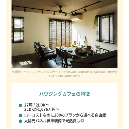
引用元：ハウジングカフェ公式サイト：https://housingcafe.jp/gallery/09.html#gr
oup=nogroup&photo=0
ハウジングカフェの特徴
27坪 / 2LDK〜
3LDKが1,676万円〜
ローコストなのに
200のプランから選べる⾃由度
太陽光パネル標準装備で
光熱費も◎