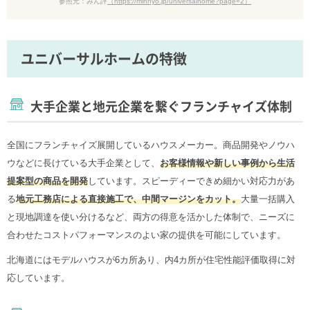
参照元：みん評
（https://minhyo.jp/universalhome?page=2）
ユニバーサルホームの特徴
大手企業と地元企業を繋ぐフランチャイズ体制
全国にフランチャイズ展開しているハウスメーカー。商品開発やノウハ
ウなどに長けている大手企業として、
お客様情報や新しい事例から生活
提案型の商品を開発
しています。スピーディーできめ細かい対応力があ
る
地元工務店による直接施工で、中間マージンをカット。
大量一括購入
と現地調達を使い分けるなど、両方の得意を活かした体制で、ニーズに
合わせたコストパフォーマンスのよい家の提供を可能にしています。
北海道にはモデルハウスが6カ所あり、内4カ所が住宅性能評価取得に対
応しています。