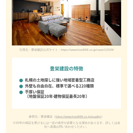
引用元：豊栄建設公式サイト：https://www.hoei999.co.jp/case/12028/
豊栄建設の特徴
札幌の⼟地探しに強い
地域密着型⼯務店
外壁も⾃由⾃在、
標準で選べる220種類
⼿厚い保証
（地盤保証20年‧建物保証最⻑20年）
参照元：豊栄建設（
https://www.hoei999.co.jp/quality/
）
※20年の保証を受けるには一定の条件が必要となる場合があります。詳しくは会
社へ直接お問い合わせください。