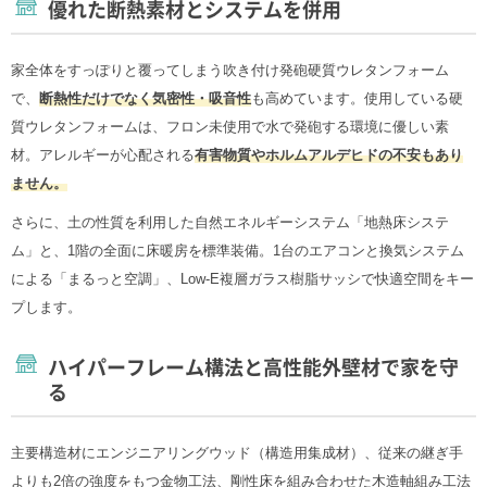
優れた断熱素材とシステムを併用
家全体をすっぽりと覆ってしまう吹き付け発砲硬質ウレタンフォーム
で、
断熱性だけでなく気密性・吸音性
も高めています。使用している硬
質ウレタンフォームは、フロン未使用で水で発砲する環境に優しい素
材。アレルギーが心配される
有害物質やホルムアルデヒドの不安もあり
ません。
さらに、土の性質を利用した自然エネルギーシステム「地熱床システ
ム」と、1階の全面に床暖房を標準装備。1台のエアコンと換気システム
による「まるっと空調」、Low-E複層ガラス樹脂サッシで快適空間をキー
プします。
ハイパーフレーム構法と高性能外壁材で家を守
る
主要構造材にエンジニアリングウッド（構造用集成材）、従来の継ぎ手
よりも2倍の強度をもつ金物工法、剛性床を組み合わせた木造軸組み工法