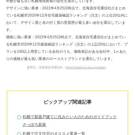
年数が最も古い札幌地域密着の会社を選出しています。
デザインに強い業者：2022年4月25日時点で、北海道住宅通信社がまとめ
ている札幌市2020年12月住宅建築確認ランキング（注文）の上位20位内に
おいて、デザイン賞と名の付く賞の受賞歴が最も多い会社を選出していま
す。
価格に強い業者：2022年4月25日時点で、北海道住宅通信社がまとめてい
る札幌市2020年12月建築確認ランキング（注文）の上記20位において、プ
ランを100以上用意している会社のうち、価格表記がある会社中、1㎡あた
りの価格が最も低い業者のローコストブランドを選出しています。
参照元：北海道住宅通信社（
https://www.juu-tsuu.jp/data/
）
ピックアップ関連記事
札幌で新築戸建てに住みたい人のためのガイドブック
さっぽろ新家
札幌で注文住宅のオススメ業者一覧