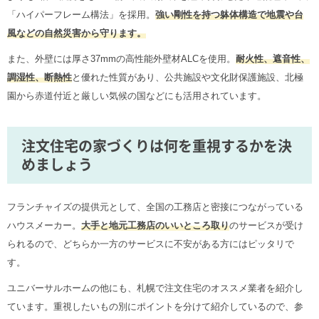
「ハイパーフレーム構法」を採用。
強い剛性を持つ躰体構造で地震や台
風などの自然災害から守ります。
また、外壁には厚さ37mmの高性能外壁材ALCを使用。
耐火性、遮音性、
調湿性、断熱性
と優れた性質があり、公共施設や文化財保護施設、北極
園から赤道付近と厳しい気候の国などにも活用されています。
注文住宅の家づくりは何を重視するかを決
めましょう
フランチャイズの提供元として、全国の工務店と密接につながっている
ハウスメーカー。
大手と地元工務店のいいところ取り
のサービスが受け
られるので、どちらか一方のサービスに不安がある方にはピッタリで
す。
ユニバーサルホームの他にも、札幌で注文住宅のオススメ業者を紹介し
ています。重視したいもの別にポイントを分けて紹介しているので、参