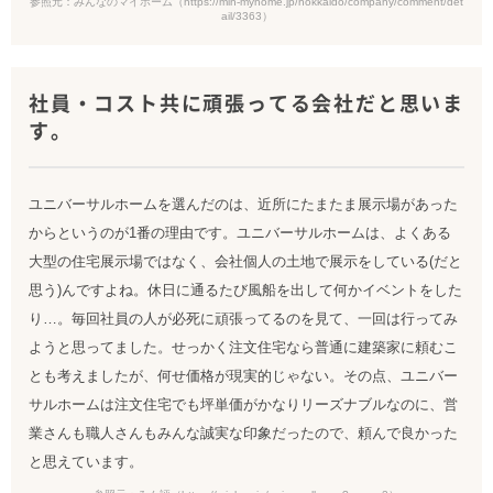
参照元：みんなのマイホーム（https://min-myhome.jp/hokkaido/company/comment/det
ail/3363）
社員・コスト共に頑張ってる会社だと思いま
す。
ユニバーサルホームを選んだのは、近所にたまたま展示場があった
からというのが1番の理由です。ユニバーサルホームは、よくある
大型の住宅展示場ではなく、会社個人の土地で展示をしている(だと
思う)んですよね。休日に通るたび風船を出して何かイベントをした
り…。毎回社員の人が必死に頑張ってるのを見て、一回は行ってみ
ようと思ってました。せっかく注文住宅なら普通に建築家に頼むこ
とも考えましたが、何せ価格が現実的じゃない。その点、ユニバー
サルホームは注文住宅でも坪単価がかなりリーズナブルなのに、営
業さんも職人さんもみんな誠実な印象だったので、頼んで良かった
と思えています。