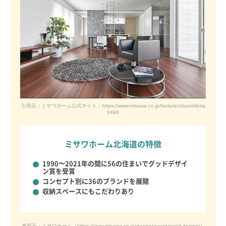
引用元：ミサワホーム公式サイト：https://www.misawa.co.jp/kodate/ziturei/detai
l/496
ミサワホーム北海道の特徴
1990〜2021年の間に56の住まいでグッドデザイ
ン賞を受賞
コンセプト別に
36のブランドを展開
収納スペースにもこだわりあり
参照元：ミサワホーム（
https://www.misawa.co.jp/design/award/good-design/
）