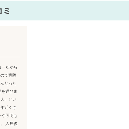
コミ
カーだから
るので実際
さんだった
足を運びま
職人」とい
０年近くさ
チや照明も
。 入居後