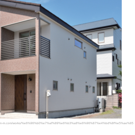
m.com/works/%e6%96%b0%e7%af%89%e6%b3%a8%e6%96%87%e4%bd%8f%e5%ae%85