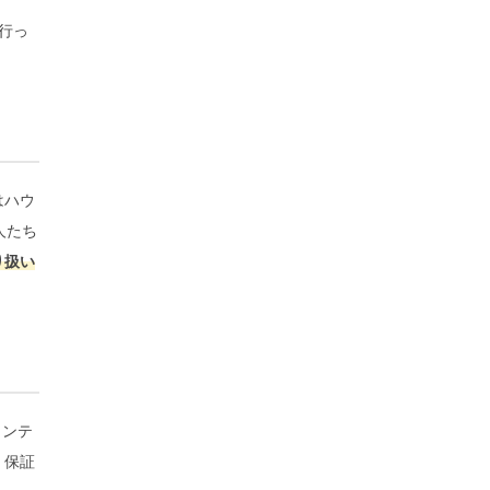
行っ
はハウ
人たち
り扱い
メンテ
、保証