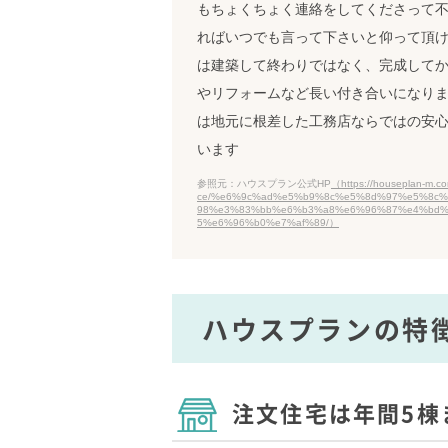
もちょくちょく連絡をしてくださって
ればいつでも言って下さいと仰って頂け
は建築して終わりではなく、完成して
やリフォームなど長い付き合いになり
は地元に根差した工務店ならではの安
います
参照元：ハウスプラン公式HP
（https://houseplan-m.co
ce/%e6%9c%ad%e5%b9%8c%e5%8d%97%e5%8c
98%e3%83%bb%e6%b3%a8%e6%96%87%e4%bd%
5%e6%96%b0%e7%af%89/）
ハウスプランの特
注文住宅は年間5棟