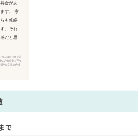
不具合があ
ます。 家
からも修繕
ます、それ
心感だと思
m/customer-voi
%bas%e6%a7%
8f%e5%ae%8
徴
まで