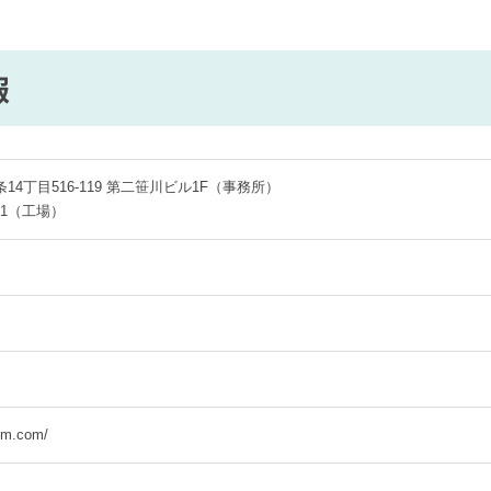
報
14丁目516-119 第二笹川ビル1F（事務所）
11（工場）
n-m.com/