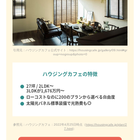
引用元：ハウジングカフェ公式サイト：https://housingcafe.jp/gallery/09.html#gr
oup=nogroup&photo=0
ハウジングカフェの特徴
27坪 / 2LDK〜
3LDKが1,676万円〜
ローコストなのに
200のプランから選べる⾃由度
太陽光パネル標準装備で
光熱費も◎
参照元：ハウジングカフェ：2022年4月25日時点（
https://housingcafe.jp/plan/2
7.html
）