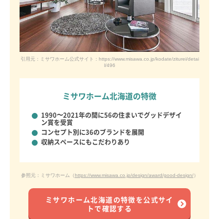
引用元：ミサワホーム公式サイト：https://www.misawa.co.jp/kodate/ziturei/detai
l/496
ミサワホーム北海道の特徴
1990〜2021年の間に56の住まいでグッドデザイ
ン賞を受賞
コンセプト別に
36のブランドを展開
収納スペースにもこだわりあり
参照元：ミサワホーム（
https://www.misawa.co.jp/design/award/good-design/
）
ミサワホーム北海道の特徴を公式サイ
トで確認する