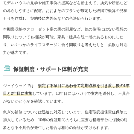
モデルハウスの見学や施工事例の提案などを踏まえて、換気や断熱など
の暮らしやすさに配慮。おおよそのプランが確定した段階で概算の見積
もりを作成し、契約後に内外装などの色決めも行います。
本棚裏収納やクローゼット扉の裏の部屋など、他の住宅にはない理想の
間取りについても相談が可能。家具・建具を統一感のあるものにした
り、いくつかのライフステージに合う間取りを考えたりと、柔軟な対応
力が魅力です。
保証制度・サポート体制が充実
ジェイウッドでは、
規定する項目にあわせて定期点検を引き渡し後の1年
目と2年目に実施
しています。10年目にはハガキで案内を送付し、不具合
がないかどうかを確認しています。
急ぎの補修については迅速に対応しています。住宅瑕疵担保責任保険に
加入しているため、10年の保証期間のうちに重要な構造部分に保険の対
象となる不具合が発生した場合は相応の保証が受けられます。