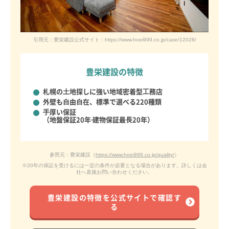
引用元：豊栄建設公式サイト：https://www.hoei999.co.jp/case/12028/
豊栄建設の特徴
札幌の⼟地探しに強い
地域密着型⼯務店
外壁も⾃由⾃在、
標準で選べる220種類
⼿厚い保証
（地盤保証20年‧建物保証最⻑20年）
参照元：豊栄建設（
https://www.hoei999.co.jp/quality/
）
※20年の保証を受けるには一定の条件が必要となる場合があります。詳しくは会
社へ直接お問い合わせください。
豊栄建設の特徴を
公式サイトで
確認す
る