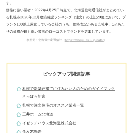
す。
価格に強い業者：2022年4月25日時点で、北海道住宅通信社がまとめてい
る札幌市2020年12月建築確認ランキング（注文）の上記20位において、プ
ランを100以上用意している会社のうち、価格表記がある会社中、1㎡あた
りの価格が最も低い業者のローコストブランドを選出しています。
参照元：北海道住宅通信社（
https://www.juu-tsuu.jp/data/
）
ピックアップ関連記事
札幌で新築戸建てに住みたい人のためのガイドブック
さっぽろ新家
札幌で注文住宅のオススメ業者一覧
三井ホーム北海道
イゼッチハウス北海道株式会社
住友不動産