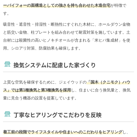
ーバイフォーの面構造としての強さを持ち合わせた木造住宅
が特徴で
す。
吸音性・遮音性・排湿性・断熱性にすぐれた木材に、ホールダウン金物
と筋交い金物、柱プレートを組み合わせて耐震対策を施しています。土
台材には殺菌性の高いヒノキチオールが含まれる「米ヒバ集成材」を使
用。シロアリ対策、防腐効果も確保します。
換気システムに配慮した家づくり
上質な空気を確保するために、ジェイウッドの
「国木（クニモク）ハウ
ス」では第1種換気と第3種換気を採用
し、住まいに合う換気量と、換気
量に見合う機器の設置を提案しています。
丁寧なヒアリングでこだわりを反映
着工前の段階でライフスタイルや住まいへのこだわりをヒアリング
し、